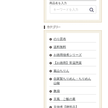
商品名を入力
のり昆布
送料無料
お徳用佃煮シリーズ
【お徳用】常温惣菜
嵐山ちりん
自家製ちりめん・ちりめん
山椒
舞扇
京風 ご飯の素
京佃煮【贈答品】