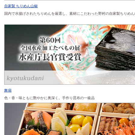
自家製 ちりめん山椒
国内で水揚げされたちりめんを厳選し、素材にこだわった野村の自家製ちりめん
舞扇
色・香・味ともに艶やかに奥深く。手作り昆布の一級品