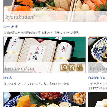
おせち料理
古都が育んだ京料理の味を受け継いだ 野村のおせち料理。
贈答品
自家製京佃煮
日ごろお世話になっているあの方に京佃煮のご贈答
ご自宅用から
京佃煮の個包