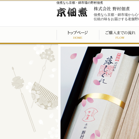
佃煮なら京都・錦市場の野村佃煮
佃煮なら京都・錦市場から心
伝統の味をお届けする老舗野