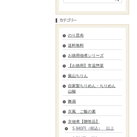
のり昆布
送料無料
お徳用佃煮シリーズ
【お徳用】常温惣菜
嵐山ちりん
自家製ちりめん・ちりめん
山椒
舞扇
京風 ご飯の素
京佃煮【贈答品】
5,940円（税込） 以上