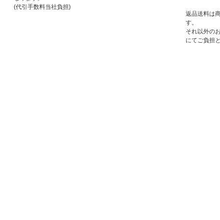
(代引手数料当社負担)
返品送料は
す。
それ以外の
にてご負担