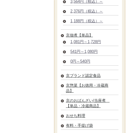
3,564円（税込）～
2,376円（税込）～
1,188円（税込）～
京佃煮【単品】
1,081円～1,728円
541円～1,080円
0円～540円
京ブランド認定食品
京惣菜【お徳用・冷蔵商
品】
京のおばんざい/当座煮
【単品・冷蔵商品】
おせち料理
有料・手提げ袋