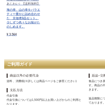
あじわい）【送料無料】
海の幸、山の幸をバラエ
ティー豊かに詰め合わせ
た 京佃煮9品セット。
少しずつ色々なお味がた
のしめます。
¥ 3,564
ご利用ガイド
送料 、消費税(※詳しくは商品ページをご参照ください)
食品につき
す。商品の
きます。
代金引換
返品期限に
代金引換については1,500円以上お買い上げからのご利用と
ております
なります。