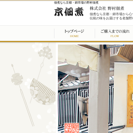
佃煮なら京都・錦市場の野村佃煮
佃煮なら京都・錦市場から心
伝統の味をお届けする老舗野