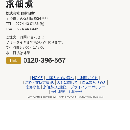
株式会社 野村佃煮
宇治市大久保町田原24番地
TEL：0774-43-0123(代)
FAX：0774-46-0446
ご注文・お問い合わせは
フリーダイヤルでも承っております。
受付時間9：00～17：00
水・日祝は休業
0120-396-567
｜
HOME
│
ご購入までの流れ
│
ご利用ガイド
｜
｜
送料・支払方法 他
│
のしに関して
｜
自家製ちりめん
│
｜
京洛小包
│
京佃煮のご贈答
│
プライバシーポリシー
│
｜
会社概要
│
お問合せ