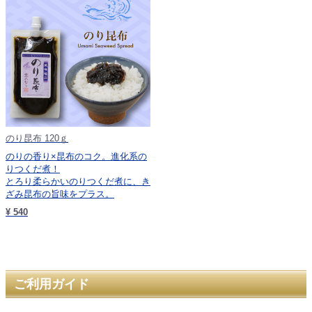
のり昆布 120ｇ
のりの香り×昆布のコク。進化系の
りつくだ煮！
とろり柔らかいのりつくだ煮に、き
ざみ昆布の旨味をプラス。
¥ 540
ご利用ガイド