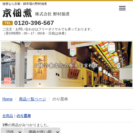
佃煮なら京都・錦市場の野村佃煮
Menu
0120-396-567
ご注文・お問い合わせはフリーダイヤルでも承っております。
（受付時間9：00～17：00/水・日祝は休業）
Home
商品一覧ページ
のり昆布
全商品
のり昆布
3
件
の商品がみつかりました。