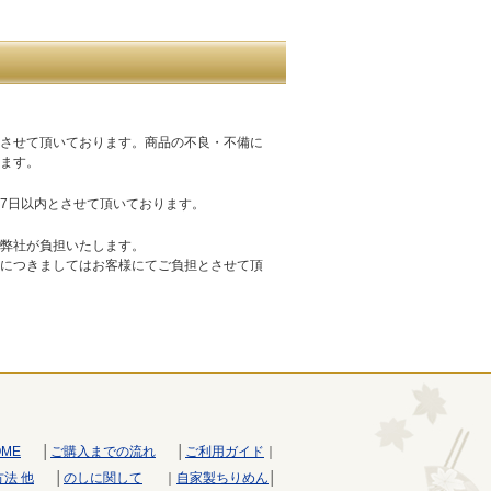
させて頂いております。商品の不良・不備に
ます。
7日以内とさせて頂いております。
弊社が負担いたします。
につきましてはお客様にてご負担とさせて頂
OME
│
ご購入までの流れ
│
ご利用ガイド
｜
法 他
│
のしに関して
｜
自家製ちりめん
│