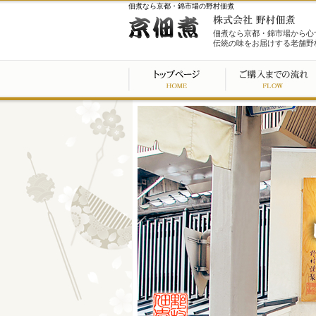
佃煮なら京都・錦市場の野村佃煮
佃煮なら京都・錦市場から心
伝統の味をお届けする老舗野