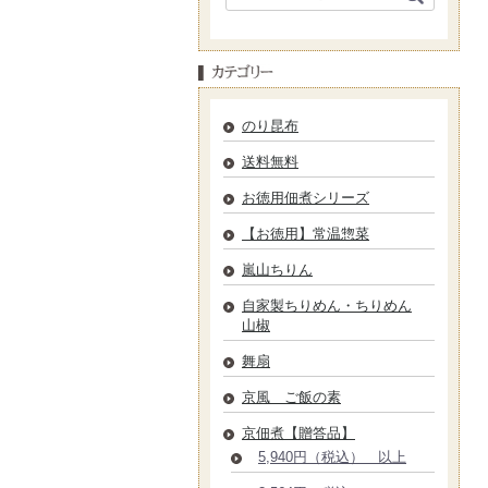
のり昆布
送料無料
お徳用佃煮シリーズ
【お徳用】常温惣菜
嵐山ちりん
自家製ちりめん・ちりめん
山椒
舞扇
京風 ご飯の素
京佃煮【贈答品】
5,940円（税込） 以上