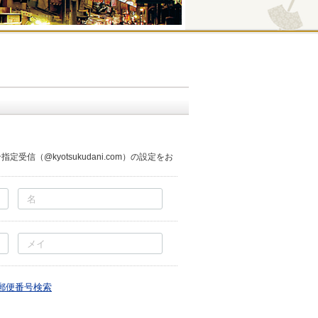
。
受信（@kyotsukudani.com）の設定をお
郵便番号検索