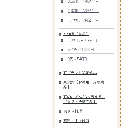
3,564円（税込）～
2,376円（税込）～
1,188円（税込）～
京佃煮【単品】
1,081円～1,728円
541円～1,080円
0円～540円
京ブランド認定食品
京惣菜【お徳用・冷蔵商
品】
京のおばんざい/当座煮
【単品・冷蔵商品】
おせち料理
有料・手提げ袋