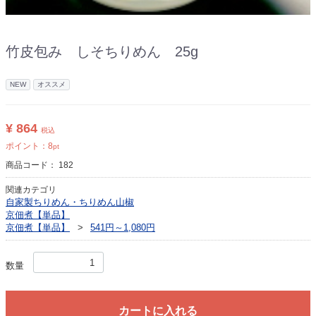
竹皮包み しそちりめん 25g
NEW
オススメ
¥ 864
税込
ポイント：
8
pt
商品コード：
182
関連カテゴリ
自家製ちりめん・ちりめん山椒
京佃煮【単品】
京佃煮【単品】
541円～1,080円
数量
カートに入れる