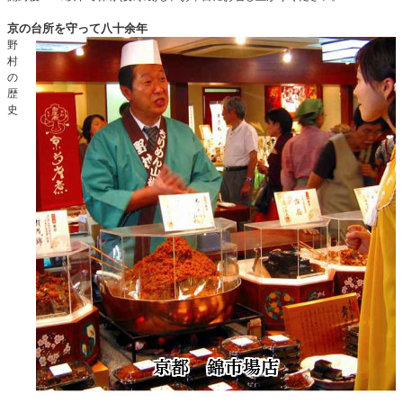
京の台所を守って八十余年
野
村
の
歴
史