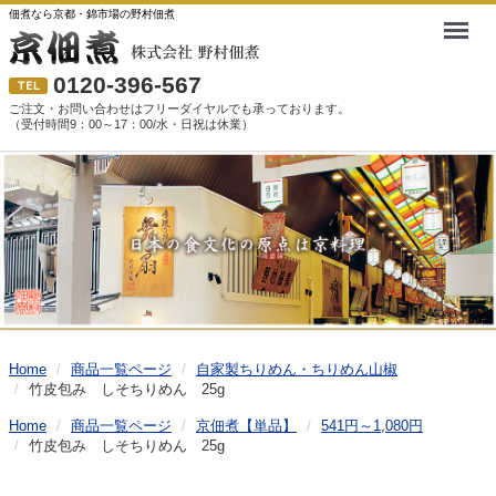
佃煮なら京都・錦市場の野村佃煮
Menu
0120-396-567
ご注文・お問い合わせはフリーダイヤルでも承っております。
（受付時間9：00～17：00/水・日祝は休業）
Home
商品一覧ページ
自家製ちりめん・ちりめん山椒
竹皮包み しそちりめん 25g
Home
商品一覧ページ
京佃煮【単品】
541円～1,080円
竹皮包み しそちりめん 25g