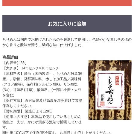
お気に入りに追加
ちりめんは国内で水揚げされたものを厳選して使用し、色鮮やかな赤しそのほの
かな香りと酸味が漂う、繊細な味に仕上げました。
商品詳細
【内容量】25g
【大きさ】 14.5センチ×10.5センチ
【原材料名】醤油（国内製造）、ちりめん雑魚(国
産）、砂糖、発酵調味料、赤しそ加工品／調味料
(アミノ酸等)、保存料(ソルビン酸K)、リン酸塩
(Na)、甘味料(甘草)、酸味料、(一部に小麦・大豆
を含む)
【保存方法】 直射日光及び高温多湿を避けて常温
保存してください。
【賞味期限】 製造日より120日
【使用上の注意】本製品で使用しているちりめん
雑魚は、えび、かにが混ざる漁法で捕獲 していま
す。
開封後:10℃以下で保存(要冷蔵)し、お早目にお召し上がりください。