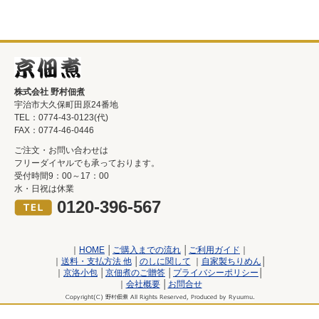
株式会社 野村佃煮
宇治市大久保町田原24番地
TEL：0774-43-0123(代)
FAX：0774-46-0446
ご注文・お問い合わせは
フリーダイヤルでも承っております。
受付時間9：00～17：00
水・日祝は休業
0120-396-567
｜
HOME
│
ご購入までの流れ
│
ご利用ガイド
｜
｜
送料・支払方法 他
│
のしに関して
｜
自家製ちりめん
│
｜
京洛小包
│
京佃煮のご贈答
│
プライバシーポリシー
│
｜
会社概要
│
お問合せ