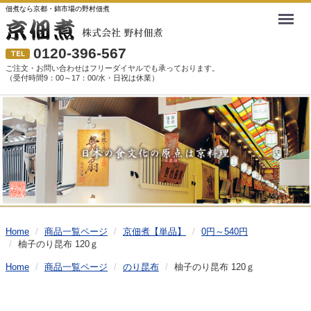
佃煮なら京都・錦市場の野村佃煮
Menu
0120-396-567
ご注文・お問い合わせはフリーダイヤルでも承っております。
（受付時間9：00～17：00/水・日祝は休業）
Home
商品一覧ページ
京佃煮【単品】
0円～540円
柚子のり昆布 120ｇ
Home
商品一覧ページ
のり昆布
柚子のり昆布 120ｇ