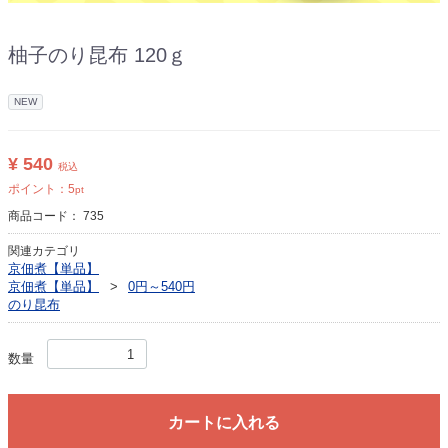
柚子のり昆布 120ｇ
NEW
¥ 540
税込
ポイント：
5
pt
商品コード：
735
関連カテゴリ
京佃煮【単品】
京佃煮【単品】
0円～540円
のり昆布
数量
カートに入れる