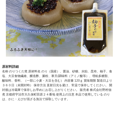
原材料詳細
名称 のりつくだ煮 原材料名 のり（国産）、醤油、砂糖、水飴、昆布、柚子、食
塩、大豆食物繊維、醸造酢、澱粉、寒天/調味料（アミノ酸等）、増粘多糖類、
酸味料、香料、（一部に小麦・大豆を含む） 内容量 120ｇ 賞味期限 製造日より
３６０日（未開封時） 保存方法 直射日光を避け、常温で保存してください。 開
封後は冷蔵庫で保存しお早めにお召し上がりください。 販売者 株式会社野村佃
煮 京都府宇治市大久保町田原２４番地 使用上の注意 本品で使用している のり
は、かに・えびが混ざる漁法で採取しています。